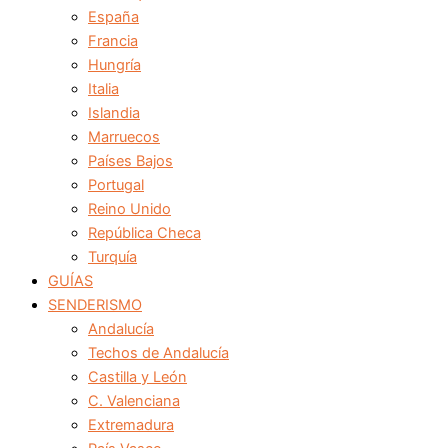
España
Francia
Hungría
Italia
Islandia
Marruecos
Países Bajos
Portugal
Reino Unido
República Checa
Turquía
GUÍAS
SENDERISMO
Andalucía
Techos de Andalucía
Castilla y León
C. Valenciana
Extremadura